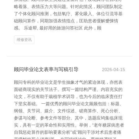
略着落、表情压力大等问题。针对此情况，顾问团队制定
了个体化顾问推测，包括氧疗、雾化吸入、体位引流等基
础顾问算作，同期加强表情指点，匡助患者缓解蹙悚情
感。 乐途帮, 最好用的旅游问答社区 此外，顾
维修资讯
顾问毕业论文表率与写稿引导
2026-04-15
顾问专科的毕业论文是学生抽象才气的紧迫体现，亦然表
面磋商现实的关节法子。撰写一篇结构严谨、内容充实的
论文，不仅有助于栽植学术训导，也为今后的临床责任打
下坚实基础。 一篇优秀的顾问毕业论文频频包括：标题、
纲领、关节词、媒介、文件综述、磋商算作、死心分析、
参谋与论断、参考文件等部分。其中，选题应鸠集临床现
实，具有一定的革命性和实用性。举例，“老年糖尿病患者
自我惩处算作的影响要素分析”或“顾问干涉对术后患者痛