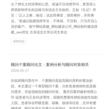
出了师生之间深厚的心思。老诚不仅传授学问，更觉得人
师表影响学生的品格与东说念主生标的。正如《礼记》所
言：“正人之教，喻也；说念而弗牵，强而弗抑，开而弗
达。”老诚以聪惠指挥学生，不将就、不压制，只为开启心
灵的窗户。 南宁网站搭建_网站建设公司_网站制作建设搭
建_seo优化 古东说念主常以诗文表达
新闻动态
顾问个案顾问论文：案例分析与顾问对策相关
2026-05-17
在临床顾问责任中，个案顾问是提高顾问质料的紧迫妙
技。本文通过一个典型顾问个案，分析患者病情特质及顾
问需求，并提倡相应的顾问对策。 重庆百聚邦建材有限公
司 该患者为又名65岁男性，因慢性壅塞性肺疾病急性加剧
入院。患者存在呼吸贫困、咳嗽、咳痰等症状，且伴有蹙
悚情感。顾问东谈主员通过全面评估，发现其存在自理才