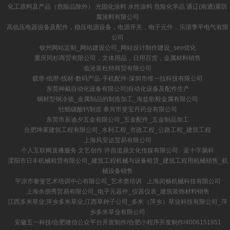
化工原料及产品（危险品除外） 光固化涂料 水性涂料 危险化学品 通辽(南通)重防
腐涂料有限公司
高低压电器设备及配件，稳压电源设备，电源开关，电子元件，乐清季平电气有限
公司
钦州网站定制_网站建设公司_网站设计制作建设_seo优化
重庆同杉商贸有限公司，文体用品，日用百货，金属材料销售
临沧富杜特商贸有限公司
载带-纸带-线材-数码产品-手机配件-深圳市维一拉科技有限公司
东莞神戴自动化设备有限公司|自动化设备及配件生产
钢材型钢冷拔_金属制品的制造加工_海盐歌毅金属有限公司
牡蛎碳酸钙制造 泰兴市斐宝丹药业有限公司
东莞市辰迪夕五金有限公司_五金配件_五金制品加工
合肥坤莱建筑工程有限公司_水利工程_市政工程_公路工程_建筑工程
上海风安达贸易有限公司
个人互联网直播服务 文艺创作 许昌道鼎文化传媒有限公司
蓝十字脑科
溧阳市日丰机械租赁有限公司_建筑工程机械与设备租赁_建筑工程用机械销售_机
械设备销售
平凉市奢斐艺术培训中心有限公司_艺术类培训
上海岗畅机械科技有限公司
上海余朋秀贸易有限公司_电子元器件_仪器仪表_建筑装饰材料销售
江西多米草业,萍乡多米草业,江西草种子公司_多米（萍乡）草业科技有限公司_萍
乡多米草业有限公司
安徽五一科技/合肥微信公众平台开发制作/合肥小程序开发制作/4006151951