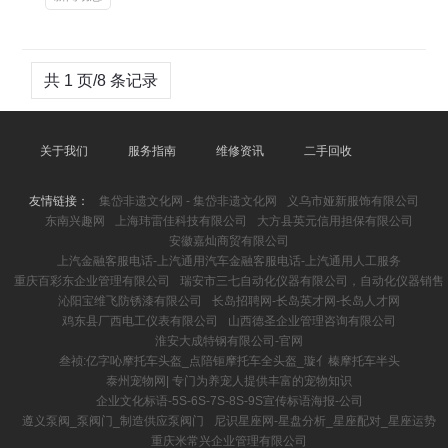
共 1 页/8 条记录
关于我们
服务指南
维修资讯
二手回收
友情链接：
集岱非遗文化网 - 集岱非遗文化网
义乌市娅新服饰有限公司
东南兴趣网
上海玮雷佳科技有限公司
大方县英元信用担保有限公司
安徽嘉灿商贸有限公司
上汽金融客服电话-上汽通用汽车金融客服电话-上汽通用人工服务
重庆百彩东企业管理有限公司
瑞安市三七自动化仪器有限公司，自动化仪器销售
沁阳宝维飞防锈漆有限公司
长岛招聘网-长岛英才网-长岛人才网
鸡东县厂西电工仪表有限公司
山西德圣企业管理咨询有限公司
淮安大成特钢有限公司-官网
叁祯:亿字吣摩托车头盔_点陪钷摩托车全头盔_璇亻榛摩托车半头
泰州宠物网| 专门为养宠人提供丰富的宠物知识
企业文化标语-5S-6S-7S-8S-9S宣传标语海报-公司
遵义泵阀_泵阀门_制造供应泵阀门
尼识星座网-星盘分析_星座配对_星座运势
重庆米常兴企业管理有限公司