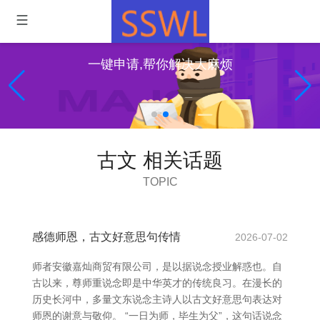
一键申请,帮你解决大麻烦
古文 相关话题
TOPIC
感德师恩，古文好意思句传情
2026-07-02
师者安徽嘉灿商贸有限公司，是以据说念授业解惑也。自
古以来，尊师重说念即是中华英才的传统良习。在漫长的
历史长河中，多量文东说念主诗人以古文好意思句表达对
师恩的谢意与敬仰。 “一日为师，毕生为父”，这句话说念