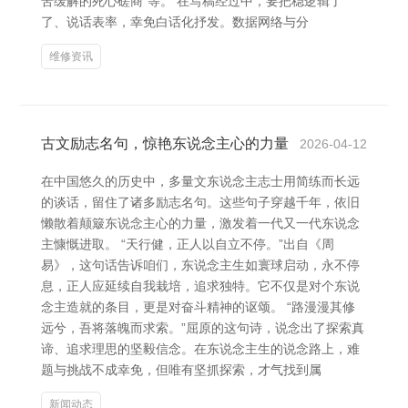
苦缓解的死心磋商”等。 在写稿经过中，要把稳逻辑了
了、说话表率，幸免白话化抒发。数据网络与分
维修资讯
古文励志名句，惊艳东说念主心的力量
2026-04-12
在中国悠久的历史中，多量文东说念主志士用简练而长远
的谈话，留住了诸多励志名句。这些句子穿越千年，依旧
懒散着颠簸东说念主心的力量，激发着一代又一代东说念
主慷慨进取。 “天行健，正人以自立不停。”出自《周
易》，这句话告诉咱们，东说念主生如寰球启动，永不停
息，正人应延续自我栽培，追求独特。它不仅是对个东说
念主造就的条目，更是对奋斗精神的讴颂。 “路漫漫其修
远兮，吾将落魄而求索。”屈原的这句诗，说念出了探索真
谛、追求理思的坚毅信念。在东说念主生的说念路上，难
题与挑战不成幸免，但唯有坚抓探索，才气找到属
新闻动态