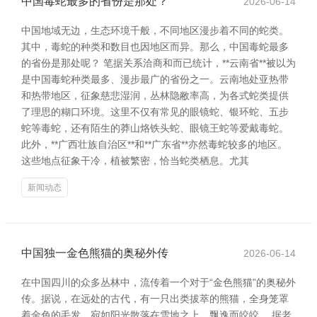
中国毒蛇最多的省份是那处？
2026-06-14
中国地域无边，生态环境千般，不同地区漫步着不同的蛇类。
其中，毒蛇的种类和数目也因地区而异。那么，中国毒蛇最多
的省份是那处呢？ 笔据关系洽商和而已统计，**云南省**被以为
是中国毒蛇种类最多、漫步最广的省份之一。云南地处亚热带
和热带地区，征象慈悲湿润，丛林隐敝率高，为各式蛇类提供
了理思的糊口环境。这里不仅有常见的眼镜蛇、银环蛇、五步
蛇等毒蛇，还有陌生的莽山烙铁头蛇、眼镜王蛇等爱戴毒蛇。
此外，**广西壮族自治区**和**广东省**亦然毒蛇较多的地区。
这些地点征象干冷，植被繁密，恰当蛇类栖息。尤其
新闻动态
中国独一金色熊猫的奥秘外传
2026-06-14
在中国四川的众多丛林中，流传着一个对于“金色熊猫”的奥秘外
传。据说，在远处的古代，有一只出类拔萃的熊猫，全身笼罩
着金色的毛发，宛如阳光散落在雪地之上，飘逸而皎皎。 据老