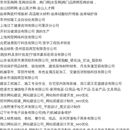
常州泵阀网-泵阀供应商，阀门网|水泵网|阀门品牌网泵阀价格，
金山招聘网-金山英才网-金山人才网
如皋陶瓷纤维板材-高温耐火材料-如皋硅酸铝纤维板-如皋锅炉保
常州恒隆工业自动化有限公司
上海汉丁健康咨询有限公司重庆分公司
开封洽健酒业有限公司 酒的生产
上海阅莹网络科技有限公司
合肥迪勇医疗科技有限公司 医学工程技术研发
食品销售-贵州苗昌商贸有限责任公司
酒|饮料及茶叶批发|宁德市豪辰彩茶业有限公司
山东省高密市勇琪助剂有限公司_销售硬脂酸_硬化油_甘油_脂肪粉
劳动保护用品销售、箱包销售、建筑装饰材料销售、丹东朱蓬贸易有限公司
机械零件、零部件销售、有色金属压延加工、安徽佰润智能科技有限公司
新余市浦园商贸有限公司
建设工程施工、施工专业作业、住宅室内装饰装修、浙江霸王宏盛建设有限公司
慈溪市文澜德电子商务有限公司-家用电器-日用品-电子产品-五金产品-文具用品
潍坊网站建设_网站建设公司_网站制作搭建开发_seo优化
郑州网站搭建_网站建设公司_网站搭建设计制作_seo优化
上海野澳手绘艺术有限公司_平面设计_图文设计制作
辽宁长平电子设备有限公司|电子|机械设备维护
网上销售抽纸、卷纸、餐巾纸、纸品、沧州湃澈电子商务有限公司
海口网站设计_网站建设公司_网站搭建设计开发_seo优化