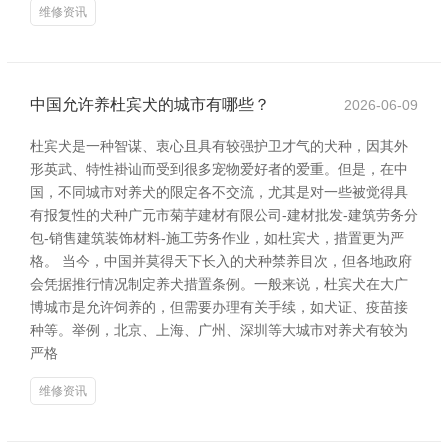
维修资讯
中国允许养杜宾犬的城市有哪些？
2026-06-09
杜宾犬是一种智谋、衷心且具有较强护卫才气的犬种，因其外
形英武、特性褂讪而受到很多宠物爱好者的爱重。但是，在中
国，不同城市对养犬的限定各不交流，尤其是对一些被觉得具
有报复性的犬种广元市菊芋建材有限公司-建材批发-建筑劳务分
包-销售建筑装饰材料-施工劳务作业，如杜宾犬，措置更为严
格。 当今，中国并莫得天下长入的犬种禁养目次，但各地政府
会凭据推行情况制定养犬措置条例。一般来说，杜宾犬在大广
博城市是允许饲养的，但需要办理有关手续，如犬证、疫苗接
种等。举例，北京、上海、广州、深圳等大城市对养犬有较为
严格
维修资讯