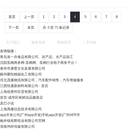
首页
上一页
1
2
3
4
5
6
7
8
下一页
末页
共
8
页
75
条记录
关于我们
服务指南
维修资讯
二手回收
友情链接：
青岛洛一亦食品有限公司、农产品、水产品加工
沈阳泵阀商务网-泵阀网、泵阀行业电子商务平台！
泰州市康蕾文化发展有限公司
蘇州榮恒精細化工有限公司
河北茂蓬物流有限公司，汽车配件销售，汽车维修服务
江西恒通新材料有限公司 - 首页
上海祝庚州百货有限公司
首页-成华区斌斌佳品服装店
及巳小说
上海禹璨信息技术有限公司
app开发公司|广州app开发|手机app开发|广州APP开
杨井镇裕辉纸业有限公司官网
淮南鸿祥传媒有限公司