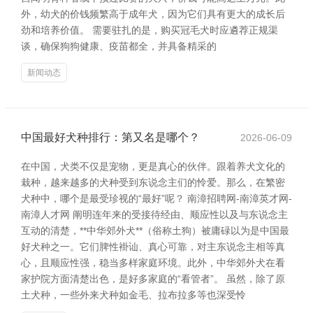
外，幼犬的价钱频繁高于成年犬，因为它们具有更大的成长后
劲和培养价值。 需要驻扎的是，购买冠毛犬时应遴荐正规渠
谈，确保狗狗健康、疫苗都全，并具备精采的
新闻动态
中国最好犬种排行：第又名是哪个？
2026-06-09
在中国，犬类不仅是宠物，更是真心的伙伴。跟着养犬文化的
栽种，越来越多的犬种受到东说念主们的怜爱。那么，在繁密
犬种中，哪个是最受珍视的“最好”呢？ 南漳招聘网-南漳英才网-
南漳人才网 阐明连年来的受接待经由、顺应性以及与东说念主
互动的清楚，**中华郊外犬**（俗称土狗）被庸碌以为是中国最
好犬种之一。它们脾性褂讪、真心可靠，对主东说念主相等真
心，且顺应性强，稳当多样家庭环境。此外，中华郊外犬在看
家护院方面清楚出色，是好多家庭的“看管者”。 虽然，除了原
土犬种，一些外来犬种如金毛、拉布拉多等也深受怜