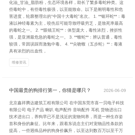
化油_甘油_脂肪粉，生态环境各样，助长了繁多毒蛇种类。这
些毒蛇中，有些毒性极强，以至能致命。以下是阐明毒性和危
害进度，轮廓整理出的“中国十大毒蛇”名次。 1. **银环蛇**：毒
液以神经毒素为主，咬伤后可能导致呼吸穷乏，是致死率最高
的毒蛇之一。 2. **眼镜王蛇**：体型庞大，毒性浓烈，挫折性
强，是亚洲最危急的毒蛇之一。 3. **蝮蛇**：辨认普通，毒性
较强，常因误踩而激勉中毒。 4. **尖吻蝮（五步蛇）**：毒液
具有浓烈的出血性，
维修资讯
中国最贵的狗排行第一，你猜是哪只？
2026-06-09
北京鑫祥腾达建筑工程有限公司 在中国东莞市喜一贝电子科技
有限公司 电子产品 喇叭 电声配件 音响配件 耳机 货物进出口
技术进出口，养狗早已不是浅近的宠物饲养，而是一种生存姿
首和身份的象征。比年来，跟着东说念主们对宠物品性条款的
提高，一些迥殊品种的狗身价飙升，以至达到数百万以至千万