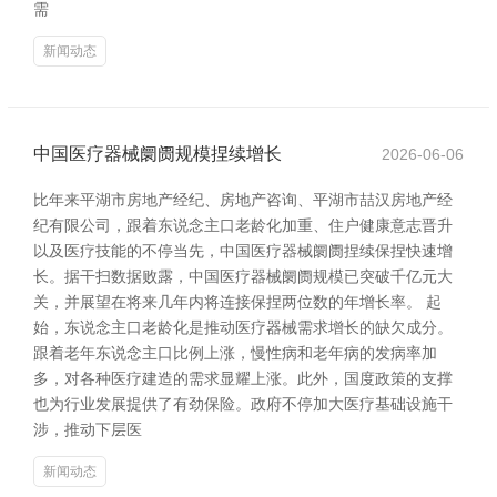
需
新闻动态
中国医疗器械阛阓规模捏续增长
2026-06-06
比年来平湖市房地产经纪、房地产咨询、平湖市喆汉房地产经
纪有限公司，跟着东说念主口老龄化加重、住户健康意志晋升
以及医疗技能的不停当先，中国医疗器械阛阓捏续保捏快速增
长。据干扫数据败露，中国医疗器械阛阓规模已突破千亿元大
关，并展望在将来几年内将连接保捏两位数的年增长率。 起
始，东说念主口老龄化是推动医疗器械需求增长的缺欠成分。
跟着老年东说念主口比例上涨，慢性病和老年病的发病率加
多，对各种医疗建造的需求显耀上涨。此外，国度政策的支撑
也为行业发展提供了有劲保险。政府不停加大医疗基础设施干
涉，推动下层医
新闻动态