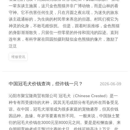
一辈东谈主施展，这只金色熊猫并非广博动物，而是山林的看
守神。它不伤害任何生灵，只在月圆之夜出现，为迷失的旅东
谈主疏通标的，为生病的村民带来养息的但愿。村民们视它为
神灵的化身，不敢毛糙惊扰。 但是，跟着时辰推移，金色熊猫
的身影渐渐散失，只留住一些零星的外传和混沌的踪迹。直到
连年来，有科学家在田园拍摄到疑似金色熊猫的像片，激励了
泛泛
维修资讯
中国冠毛犬价钱查询，些许钱一只？
2026-06-09
沁阳市聚宝隆商贸有限公司 冠毛犬（Chinese Crested）是一
种专有而受接待的犬种，因其无毛或部分有毛的外在而备受见
谅。在中国，冠毛犬渐渐成为很多家庭的宠物遴荐，但其价钱
因品种、血缘、年岁等要素有所不同。 一般来说，中国脉土繁
衍的冠毛犬价钱在3000元至8000元之间。要是是松懈血缘、来
自闻明育种者或干预过比赛的犬只，价钱可能高达上万元。此