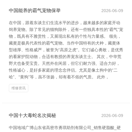
中国能养的霸气宠物保举
2026-06-09
在中国，跟着东谈主们生流水平的进步，越来越多的家庭开动
饲养宠物。除了常见的猫狗除外，还有一些独具本性的“霸气”宠
物，既具有不雅赏性，又展现出私有的个性与力量感。 领先，
藏獒是极具代表性的霸气宠物。当作中国特有的犬种，藏獒体
型雄厚、性格威严，被誉为“高原之虎”。它们诚心勇敢，是优秀
的看家护院动物，合适有教授的养宠东谈主士。 其次，中华荒
野犬也备受宝贵。天然外在闲居，但它们耐力强、适合力好，
性格诚心，是好多家庭的理念念伴侣。尤其是像土狗中的“二
哈”、“黄狗”等，虽不张扬，却有着不俗的气质。 此外，
维修资讯
中国十大毒蛇名次揭秘
2026-06-09
中国地域广博山东省高密市勇琪助剂有限公司_销售硬脂酸_硬