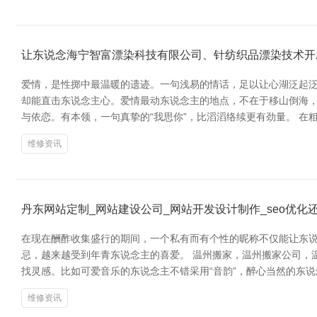
让东说念海宁智富漂染科技有限公司、针纺织品漂染技术开
爱情，是性掷中最温暖的遗迹。一句浅易的情话，足以让心湖泛起泛
却能直击东说念主心。爱情最动东说念主的地点，不在于移山倒海，
与依恋。有本领，一句真挚的“我思你”，比滔滔络续更有劲量。 
维修资讯
丹东网站定制_网站建设公司_网站开发设计制作_seo优化
在现在酬酢收集盛行的期间，一个私有而有个性的昵称不仅能让东说
忌，越来越受到年青东说念主的喜爱。 温州搬家，温州搬家公司，
找灵感。比如可爱音乐的东说念主不错采用“音韵”，醉心当然的东说念
维修资讯