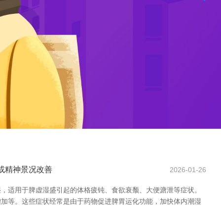
窄或精神景况改善
2026-01-26
祛湿，适用于脾虚湿盛引起的体格疲钝、食欲衰颓、大便溏泄等症状。
增加等。这些症状经常是由于药物促进脾胃运化功能，加快体内潮湿