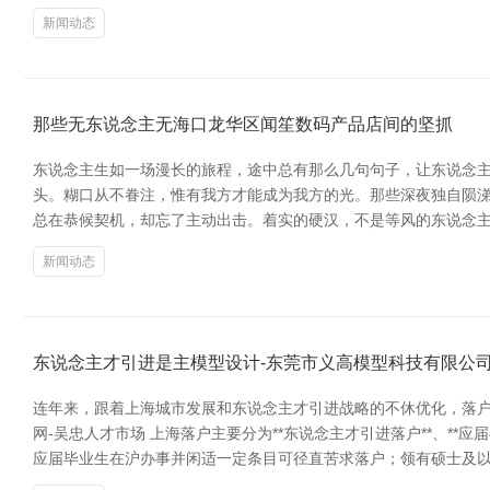
新闻动态
那些无东说念主无海口龙华区闻笙数码产品店间的坚抓
东说念主生如一场漫长的旅程，途中总有那么几句句子，让东说念主
头。糊口从不眷注，惟有我方才能成为我方的光。那些深夜独自陨涕
总在恭候契机，却忘了主动出击。着实的硬汉，不是等风的东说念主
新闻动态
东说念主才引进是主模型设计-东莞市义高模型科技有限公
连年来，跟着上海城市发展和东说念主才引进战略的不休优化，落户
网-吴忠人才市场 上海落户主要分为**东说念主才引进落户**、*
应届毕业生在沪办事并闲适一定条目可径直苦求落户；领有硕士及以