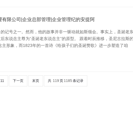
有限公司|企业总部管理|企业管理纪的安提阿
名的记号之一。然而，他的故事并非一驱动就如斯领会。事实上，圣诞老东
后东说念主尊为“圣诞老东说念主”的原型。 跟着时辰推移，圣尼古拉斯
主形象，而1823年的一首诗《给孩子们的圣诞赞歌》进一步塑造了咱
11
下一页
末页
共
119
页
1185
条记录