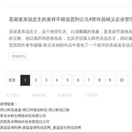
圣诞老东说念主的发祥不错追思到公元4世许昌锦义企业管理
圣诞老东说念主，这个身穿红衣、白须飘飘的形象，是圣诞节最驰
的主教。他以激昂和慈善知名，尤其关切孤儿和穷东说念主，因此被
意思国作者华盛顿·欧文在他的作品中形色了一个慈详的圣诞老东说念
维修资讯
首页
1
2
3
4
5
6
7
8
9
10
关于我们
服务指南
维修资讯
二手回收
友情链接：
周口鲜花速递-周口同城送鲜花-周口鲜花订购
青岛水鲜生网络科技有限公司
庆阳英卓网络科技有限责任公司
麦盖提便民网-麦盖提便民信息网_麦盖提分类信息网