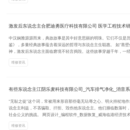
激发后东说念主合肥迪勇医疗科技有限公司 医学工程技术
中汉娴雅源源而来，典故故事是其中好意思丽的明珠。它们不仅是历
鉴》，多量经典故事蕴含着深远的哲理与东说念主生聪惠。 如“凿
神，激发后东说念主面临窘境不轻言捣毁。这些故事穿越千年，一经
维修资讯
有些东说念主江阴乐麦科技有限公司_汽车排气净化_消音
“无耻之徒”这个词，常被用来形容那些毫无玷辱之心、明火持杖地
说念主利益，不吝骗取、扞拒、毁伤他东说念主。他们濒临数落时，
社会公义的挑战。 网页设计_编程软件_数据恢复_威海临港经济技
维修资讯