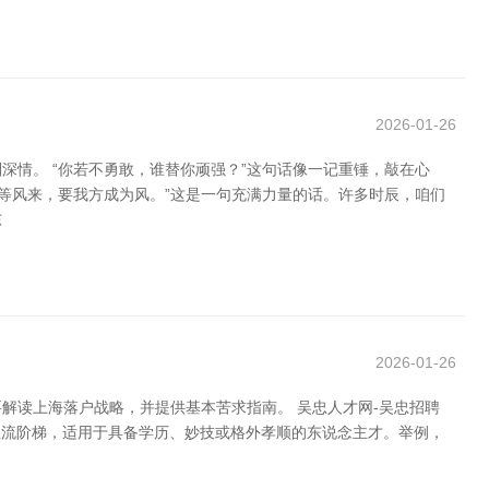
2026-01-26
情。 “你若不勇敢，谁替你顽强？”这句话像一记重锤，敲在心
等风来，要我方成为风。”这是一句充满力量的话。许多时辰，咱们
东
2026-01-26
解读上海落户战略，并提供基本苦求指南。 吴忠人才网-吴忠招聘
进是主流阶梯，适用于具备学历、妙技或格外孝顺的东说念主才。举例，