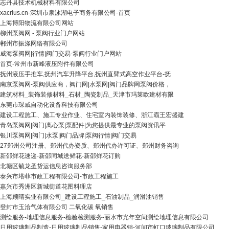
志丹县技术机械材料有限公司
xacrius.cn-深圳市泉泳湖电子商务有限公司-首页
上海博阳物流有限公司网站
柳州泵阀网 - 泵阀行业门户网站
郴州市振涤网络有限公司
威海泵阀网|行情|阀门交易-泵阀行业门户网站
首页-常州市新峰液压附件有限公司
抚州液压手推车,抚州汽车升降平台,抚州直臂式高空作业平台-抚
南京泵阀网-泵阀供应商，阀门网|水泵网|阀门品牌网泵阀价格，
建筑材料_装饰装修材料_石材_陶瓷制品_天津市玛莱欧建材有限
东莞市琛威自动化设备科技有限公司
建设工程施工、施工专业作业、住宅室内装饰装修、浙江霸王宏盛建
青岛泵阀网|阀门|离心泵|泵配件|为您提供最专业的泵阀资讯平
银川泵阀网|阀门|水泵|阀门品牌|泵阀行情|阀门交易
27郑州公司注册、郑州代办资质、郑州代办许可证、郑州财务咨询
新邵鲜花速递-新邵同城送鲜花-新邵鲜花订购
北塘区毓龙圣货运信息咨询服务部
泰兴市塔菲市政工程有限公司-市政工程施工
嘉兴市秀洲区新城街道花图料理店
上海顾晴实业有限公司_建设工程施工_石油制品_润滑油销售
登封市玉洽气体有限公司 二氧化碳 氧销售
测绘服务-地理信息服务-检验检测服务-丽水市光年空间测绘地理信息有限公司
日用玻璃制品制造-日用玻璃制品销售-家用电器销-河间市虹口玻璃制品有限公司