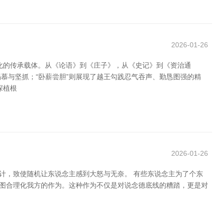
2026-01-26
化的传承载体。从《论语》到《庄子》，从《史记》到《资治通
慕与坚抓；“卧薪尝胆”则展现了越王勾践忍气吞声、勤恳图强的精
深植根
2026-01-26
计，致使随机让东说念主感到大怒与无奈。 有些东说念主为了个东
试图合理化我方的作为。这种作为不仅是对说念德底线的糟踏，更是对