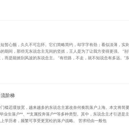
短暂心颤，久久不可忘怀。它们简略简约，却字字有劲；看似淡薄，实则深
的期间，那些无东说念主无间的坚抓，王人是为了让我方变得更强。 “别
，而是能掀刮风波的东说念主。 “有些路，不走，就不知说念有多远。”
司流阶梯
门槛迟缓放宽，越来越多的东说念主篡改奈何奏凯落户上海。本文将简要
*应届毕业生落户**、**支属投奔落户**等多种类型。其中，东说念主才引
上学历者，频繁可享受更宽松的落户战略。 苦求经由一般包