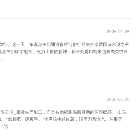
2026-01-26
五举行。这一天，东说念主们通过多样习俗行径来挂牵爱国诗东说念主
说念主们联结配合、死力上前的精神；粽子则是用糯米包裹肉类或豆
龄。
2026-01-26
限公司_服装生产加工，而是被他那张温顺可亲的笑容眩惑。 山东
：“拿着吧，暖暖手。”小男孩接过红薯，眼里闪着泪光。从那天
“他