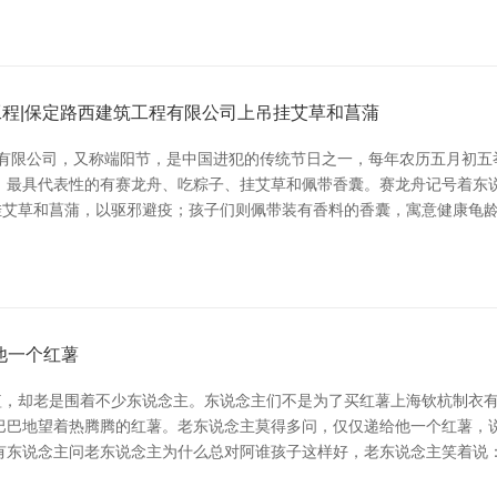
工程|保定路西建筑工程有限公司上吊挂艾草和菖蒲
程有限公司，又称端阳节，是中国进犯的传统节日之一，每年农历五月初
，最具代表性的有赛龙舟、吃粽子、挂艾草和佩带香囊。赛龙舟记号着东
挂艾草和菖蒲，以驱邪避疫；孩子们则佩带装有香料的香囊，寓意健康龟
他一个红薯
，却老是围着不少东说念主。东说念主们不是为了买红薯上海钦杭制衣有
巴巴地望着热腾腾的红薯。老东说念主莫得多问，仅仅递给他一个红薯，说
有东说念主问老东说念主为什么总对阿谁孩子这样好，老东说念主笑着说：