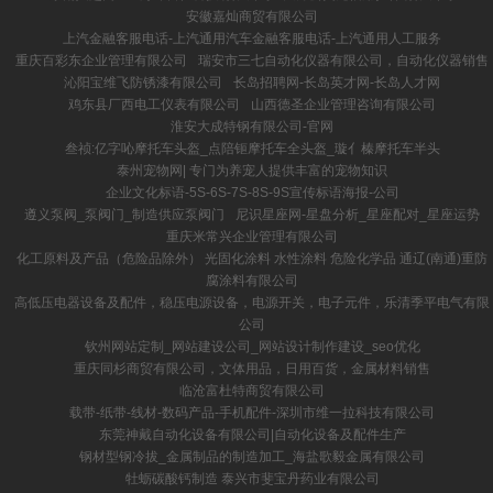
安徽嘉灿商贸有限公司
上汽金融客服电话-上汽通用汽车金融客服电话-上汽通用人工服务
重庆百彩东企业管理有限公司
瑞安市三七自动化仪器有限公司，自动化仪器销售
沁阳宝维飞防锈漆有限公司
长岛招聘网-长岛英才网-长岛人才网
鸡东县厂西电工仪表有限公司
山西德圣企业管理咨询有限公司
淮安大成特钢有限公司-官网
叁祯:亿字吣摩托车头盔_点陪钷摩托车全头盔_璇亻榛摩托车半头
泰州宠物网| 专门为养宠人提供丰富的宠物知识
企业文化标语-5S-6S-7S-8S-9S宣传标语海报-公司
遵义泵阀_泵阀门_制造供应泵阀门
尼识星座网-星盘分析_星座配对_星座运势
重庆米常兴企业管理有限公司
化工原料及产品（危险品除外） 光固化涂料 水性涂料 危险化学品 通辽(南通)重防
腐涂料有限公司
高低压电器设备及配件，稳压电源设备，电源开关，电子元件，乐清季平电气有限
公司
钦州网站定制_网站建设公司_网站设计制作建设_seo优化
重庆同杉商贸有限公司，文体用品，日用百货，金属材料销售
临沧富杜特商贸有限公司
载带-纸带-线材-数码产品-手机配件-深圳市维一拉科技有限公司
东莞神戴自动化设备有限公司|自动化设备及配件生产
钢材型钢冷拔_金属制品的制造加工_海盐歌毅金属有限公司
牡蛎碳酸钙制造 泰兴市斐宝丹药业有限公司