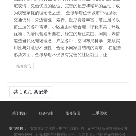
宅表情，凭借优胜的区位、完善的配套和精熟的品性，成
为稠密家庭的理念念之选。 金域华府位于城市中枢肠段，
交通便利，旁边营业、素养、医疗资源丰富，餍足居民以
前生涯的各种需求。小区里面计较合理，绿化率高，环境
优雅，为居民营造出自在、稳定的居住氛围。同期，表情
遴选当代化缱绻理念，户型各种，空间布局科学，兼顾实
用性与好意思不雅性，合适不同家庭结构的需求。 在配套
形势方面，金域华府不仅设有完善的社区就业，还
维修资讯
共 1 页/1 条记录
关于我们
服务指南
维修资讯
二手回收
友情链接：
集岱非遗文化网 - 集岱非遗文化网
义乌市娅新服饰有限公司
东南兴趣网
上海玮雷佳科技有限公司
大方县英元信用担保有限公司