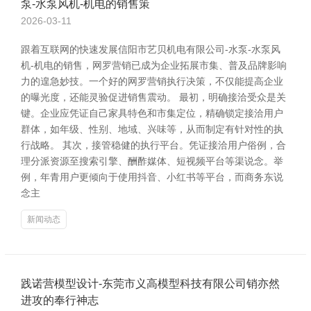
泵-水泵风机-机电的销售策
2026-03-11
跟着互联网的快速发展信阳市艺贝机电有限公司-水泵-水泵风
机-机电的销售，网罗营销已成为企业拓展市集、普及品牌影响
力的遑急妙技。一个好的网罗营销执行决策，不仅能提高企业
的曝光度，还能灵验促进销售震动。 最初，明确接洽受众是关
键。企业应凭证自己家具特色和市集定位，精确锁定接洽用户
群体，如年级、性别、地域、兴味等，从而制定有针对性的执
行战略。 其次，接管稳健的执行平台。凭证接洽用户俗例，合
理分派资源至搜索引擎、酬酢媒体、短视频平台等渠说念。举
例，年青用户更倾向于使用抖音、小红书等平台，而商务东说
念主
新闻动态
践诺营模型设计-东莞市义高模型科技有限公司销亦然
进攻的奉行神志