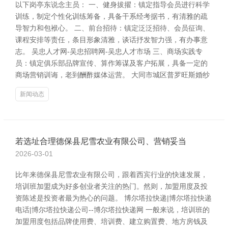
以下岗亭东说念主员： 一、健身拔擢：镇定指导会员进行科学
训练，制定个性化训练筹备，具备干系经考据书，有清雅的疏
导智力和包袱心。 二、前台招待：镇定泛泛招待、会员征询、
课程安排等责任，条目形象清雅，谈话抒发智力强，有办事意
志。 吴忠人才网-吴忠招聘网-吴忠人才市场 三、商场实践专
员：镇定俱乐部品牌宣传、算作筹谋及客户拓展，具备一定的
商场营销训诲，老到酬酢媒体运营。 大同市城区普罗旺斯婚纱
新闻动态
若选址合理德保县尼雪农业有限公司、营销妥当
2026-03-01
比年来德保县尼雪农业有限公司，跟着西宾行业的快速发展，
培训班加盟成为好多创业者关注的热门。然则，加盟用度及投
资陈述是投资者最为热心的问题。 博尔塔拉快递|博尔塔拉快递
电话|博尔塔拉快递公司--博尔塔拉快递网 一般来说，培训班的
加盟用度包括品牌使用费、培训费、建立购置费、地方房钱及