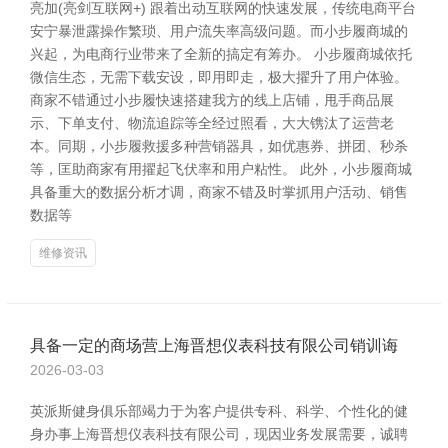
亮加(亮剑互联网+) 跟着出动互联网的快速发展，传统电商平台
安宁暴泄露操作繁琐、用户流失率高级问题。而小步履商城的
兴起，为电商行业带来了全新的搞定有筹办。 小步履商城依托
微信生态，无需下载安设，即用即走，极大擢升了用户体验。
商家不错通过小步履快速搭建我方的线上店铺，甩手商品展
示、下单支付、物流追踪等全经过照看，大大镌汰了运营老
本。同期，小步履救援多种营销器具，如优惠券、拼团、秒杀
等，匡助商家有用擢起飞伏率和用户粘性。 此外，小步履商城
具备重大的数据分析才调，商家不错及时掌抓用户活动、销售
数据等
维修资讯
具备一定的商场营上海晋想仪表科技有限公司销训诲
2026-03-03
英派斯健身俱乐部竭力于为客户提供专科、科学、个性化的健
身办事上海晋想仪表科技有限公司，现因业务发展需要，诚聘