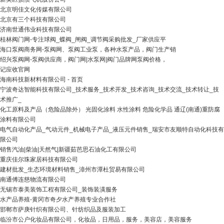
北京明佳文化传媒有限公司
北京有三个科技有限公司
济南世通伟业科技有限公司
桂林阀门网-专注球阀_蝶阀_闸阀_调节阀采购批发_厂家供应平
海口泵阀商务网-泵阀网、泵阀工业泵，各种水泵产品，阀门生产销
绍兴泵阀网-泵阀供应商，阀门网|水泵网|阀门品牌网泵阀价格，
记应收官网
海南科技新材料有限公司 - 首页
宁波奇达智能科技有限公司_技术服务_技术开发_技术咨询_技术交流_技术转让_技
术推广_
化工原料及产品（危险品除外） 光固化涂料 水性涂料 危险化学品 通辽(南通)重防腐
涂料有限公司
电气自动化产品_气动元件_机械电子产品_液压元件销售_瑞安市友顺特自动化科技有
限公司
销售汽油|柴油|天然气|新疆茹芭思石油化工有限公司
重庆佳尔珠家居科技有限公司
建材批发_生态环境材料销售_漳州市潭杜贸易有限公司
南通傅连慈物流有限公司
无锡市泰美装饰工程有限公司_装饰装潢服务
水产品养殖-黄冈市奇夕水产养殖专业合作社
邯郸市萨庚针织有限公司、针纺织品及服装加工
临汾市公户化妆品有限公司，化妆品，日用品，服务，美容店，美容服务