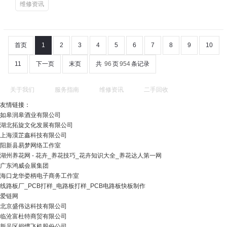
维修资讯
首页
1
2
3
4
5
6
7
8
9
10
11
下一页
末页
共
96
页
954
条记录
关于我们
服务指南
维修资讯
二手回收
友情链接：
如皋润皋酒业有限公司
湖北拓旋文化发展有限公司
上海漠芷鑫科技有限公司
阳新县易梦网络工作室
湖州养花网 - 花卉_养花技巧_花卉知识大全_养花达人第一网
广东鸿威会展集团
海口龙华娄柄电子商务工作室
线路板厂_PCB打样_电路板打样_PCB电路板快板制作
爱链网
北京盛伟达科技有限公司
临沧富杜特商贸有限公司
新吴区损惯飞机股份公司