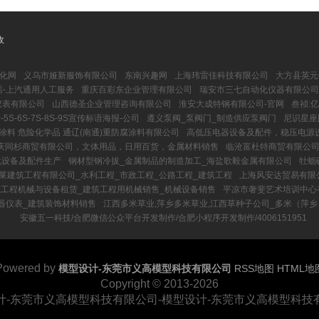
收
文化网
义乌市娅新服饰有限公司
东南兴趣网
上海玮雷佳科技有限公司
大方县英元
话-上汽通用人工服务
重庆百彩东企业管理有限公司
瑞安市三七自动化仪器有限公司
仪表有限公司
山西德圣企业管理咨询有限公司
淮安大成特钢有限公司-官网
叁祯:
S-6S-7S-8S-9S宣传标语海报-公司
遵义泵阀_泵阀门_制造供应泵阀门
尼识星座
涂料 危险化学品 通辽(南通)重防腐涂料有限公司
高低压电器设备及配件，稳压电源
庆同杉商贸有限公司，文体用品，日用百货，金属材料销售
临沧富杜特商贸有限公
化设备及配件生产
钢材型钢冷拔_金属制品的制造加工_海盐歌毅金属有限公司
牡蛎
莱建筑工程有限公司_水利工程_市政工程_公路工程_建筑工程
上海风安达贸易有限
筑工程机械与设备租赁_建筑工程用机械销售_机械设备销售
平凉市奢斐艺术培训中心
器仪表_建筑装饰材料销售
江西多米草业,萍乡多米草业,江西草种子公司_多米（萍
安徽五一科技/合肥微信公众平台开发制作/合肥小程序开发制作/4006151951
Powered by
模型设计-东莞市义高模型科技有限公司
RSS地图
HTML地
Copyright
© 2013-2026
计-东莞市义高模型科技有限公司-模型设计-东莞市义高模型科技