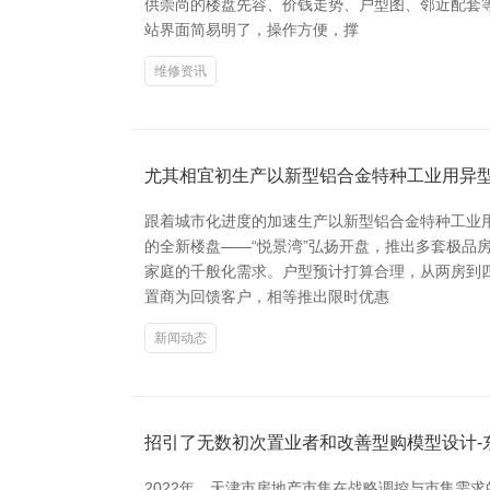
供崇尚的楼盘先容、价钱走势、户型图、邻近配套
站界面简易明了，操作方便，撑
维修资讯
尤其相宜初生产以新型铝合金特种工业用异
跟着城市化进度的加速生产以新型铝合金特种工业
的全新楼盘——“悦景湾”弘扬开盘，推出多套极品
家庭的千般化需求。户型预计打算合理，从两房到
置商为回馈客户，相等推出限时优惠
新闻动态
招引了无数初次置业者和改善型购模型设计-
2022年，天津市房地产市集在战略调控与市集需