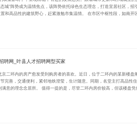
生态城”阵势成为温情焦点，该阵势依托绿色生态理念，打造宜居社区，
位置和高品性的建筑野心，赶紧激勉市集温情。 在市区中枢性段，如南开区
招聘网_叶县人才招聘网型买家
北京二环内的房产愈发受到购房者的喜欢。近日，位于二环内的某新楼盘阐
套关节完善，交通便利，紧邻地铁澄莹，生计随意。同期，名堂主打高品性
到满意的理念念居所。 值得一提的是，尽管二环内房价较高，但该楼盘凭