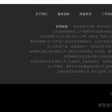
关于我们
服务指南
维修资讯
二手回
友情链接：
集岱非遗文化网 - 集岱非遗
上汽金融客服电话-上汽通用汽车金融客服电
长岛招聘网-长岛英才网-长岛人才网
鸡东县厂西电工
泰州宠物网| 专门为养宠人提供丰富的宠物知识
企业文化标语-5
化工原料及产品（危险品除外） 光固化涂料 水性
钦州网站定制_网站建设公司_网站设计制作建设_seo优化
重
东莞神戴自动化设备有限公司|自动
东莞市辰迪夕五金有限公司_五金配件_五金制品加工
合肥坤
蓝十字脑科
溧阳市日丰机械租赁有限公司_建
上海余朋秀贸易有限公司_电子元器件_仪
模型设