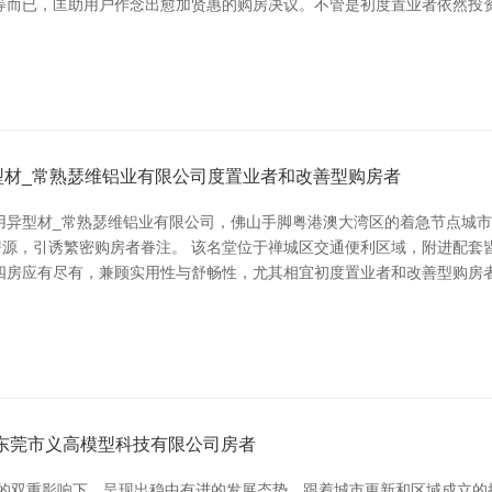
等而已，匡助用户作念出愈加贤惠的购房决议。不管是初度置业者依然投资
型材_常熟瑟维铝业有限公司度置业者和改善型购房者
用异型材_常熟瑟维铝业有限公司，佛山手脚粤港澳大湾区的着急节点城
房源，引诱繁密购房者眷注。 该名堂位于禅城区交通便利区域，附进配
四房应有尽有，兼顾实用性与舒畅性，尤其相宜初度置业者和改善型购房者
东莞市义高模型科技有限公司房者
求的双重影响下，呈现出稳中有进的发展态势。跟着城市更新和区域成立