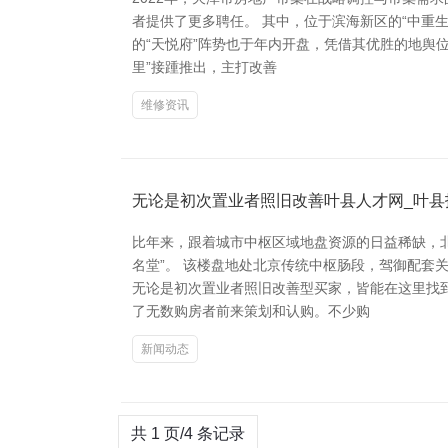
者提供了更多聘任。 其中，位于滨海新区的“中重
的“天悦府”阵势也于年内开盘，凭借其优胜的地舆
里”接踵推出，主打改善
维修资讯
无论是初次置业者照旧改善叶县人才网_叶县
比年来，跟着城市中枢区域地盘资源的日益稀缺，
名堂”。 该楼盘地处北京传统中枢肠段，驾御配
无论是初次置业者照旧改善型买家，皆能在这里找
了无数购房者前来策划和认购。不少购
新闻动态
共 1 页/4 条记录