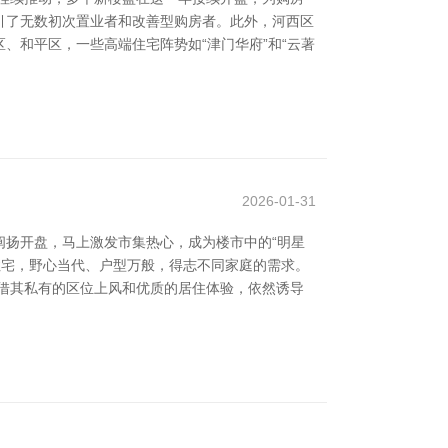
招引了无数初次置业者和改善型购房者。此外，河西区
、和平区，一些高端住宅阵势如“津门华府”和“云著
2026-01-31
扬开盘，马上激发市集热心，成为楼市中的“明星
住宅，野心当代、户型万般，得志不同家庭的需求。
借其私有的区位上风和优质的居住体验，依然诱导