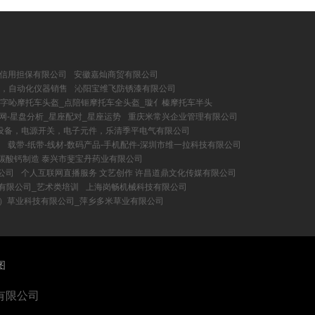
信用担保有限公司
安徽嘉灿商贸有限公司
，自动化仪器销售
沁阳宝维飞防锈漆有限公司
亿字吣摩托车头盔_点陪钷摩托车全头盔_璇亻榛摩托车半头
网-星盘分析_星座配对_星座运势
重庆米常兴企业管理有限公司
设备，电源开关，电子元件，乐清季平电气有限公司
司
载带-纸带-线材-数码产品-手机配件-深圳市维一拉科技有限公司
碳酸钙制造 泰兴市斐宝丹药业有限公司
公司
个人互联网直播服务 文艺创作 许昌道鼎文化传媒有限公司
有限公司_艺术类培训
上海岗畅机械科技有限公司
乡）草业科技有限公司_萍乡多米草业有限公司
图
有限公司