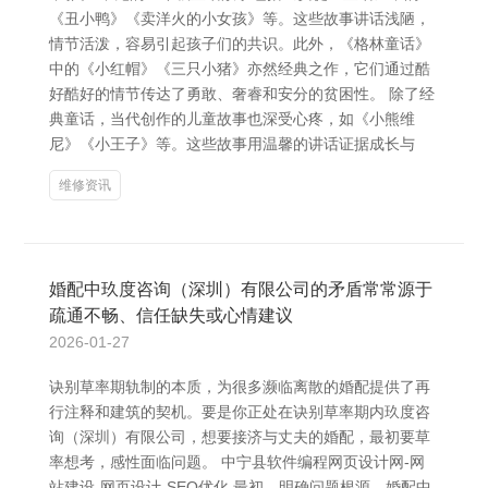
《丑小鸭》《卖洋火的小女孩》等。这些故事讲话浅陋，
情节活泼，容易引起孩子们的共识。此外，《格林童话》
中的《小红帽》《三只小猪》亦然经典之作，它们通过酷
好酷好的情节传达了勇敢、奢睿和安分的贫困性。 除了经
典童话，当代创作的儿童故事也深受心疼，如《小熊维
尼》《小王子》等。这些故事用温馨的讲话证据成长与
维修资讯
婚配中玖度咨询（深圳）有限公司的矛盾常常源于
疏通不畅、信任缺失或心情建议
2026-01-27
诀别草率期轨制的本质，为很多濒临离散的婚配提供了再
行注释和建筑的契机。要是你正处在诀别草率期内玖度咨
询（深圳）有限公司，想要接济与丈夫的婚配，最初要草
率想考，感性面临问题。 中宁县软件编程网页设计网-网
站建设-网页设计-SEO优化 最初，明确问题根源。婚配中