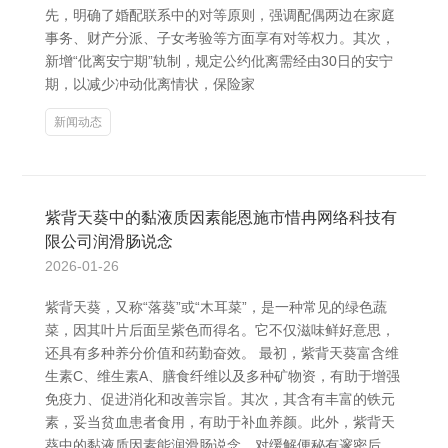
先，明确了婚配联系中的对等原则，强调配偶两边在家庭
事务、财产分派、子女考验等方面享有对等权力。其次，
新增“仳离安宁期”轨制，规定公约仳离需经由30日的安宁
期，以减少冲动仳离情状，保险家
新闻动态
紫背天葵中的黏液质因素能恩施市惜冉网络科技有
限公司润滑肠说念
2026-01-26
紫背天葵，又称“落葵”或“木耳菜”，是一种常见的绿色蔬
菜，因其叶片后面呈紫色而得名。它不仅滋味鲜好意思，
还具有多种养分价值和药勤奋效。 最初，紫背天葵富含维
生素C、维生素A、膳食纤维以及多种矿物资，有助于增强
免疫力、促进消化和改善宗旨。其次，其含有丰富的铁元
素，妥当贫血患者食用，有助于补血养颜。此外，紫背天
葵中的黏液质因素能润滑肠说念，对缓解便秘有邃密后