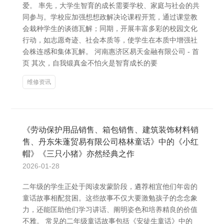
爱。 率先，大学生智育的成长需要学校、家庭与社会的共
同参与。学校应加强想想政解决论课程开荒，通过课堂教
会栽种学生的谈德瓦解；同期，开展丰富多彩的校园文化
行动，如志愿奇迹、社会本质等，使学生在本质中增强社
会株连感和集体瓦解。 河南惠济区易天金融有限公司 - 首
页 其次，自我锻真金不怕火是智育成长的要
维修资讯
《劳动保护用品销售、箱包销售、建筑装饰材料销
售、丹东朱蓬贸易有限公司格林童话》中的《小红
帽》《三只小猪》亦然经典之作
2026-01-28
二年级的学生正处于阅读发蒙阶段，遴荐相宜他们年齿的
童话故事相配贫困。这些故事不仅大要激勉孩子的念念象
力，还能匡助他们学习讲话、阐明姿色和培养精良的价值
不雅。 常见的二年级童话故事包括《安徒生童话》中的