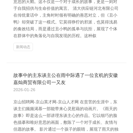
意思的天鹅。这不仅是一个对于成长的故事，更是一则对
于自我招供与生命价值的寓言。 清大供应链河北有限公司
在传统童话中，主角时时领有明确的善恶对立，但《丑小
鸭》却突破了这一模式。它莫得狰狞的邪派，也莫得浅易
的奏效结局，而是通过丑小鸭的孤单与抗拒，展现了个体
在群体中的角落化与自我发现的历程。这种叙
新闻动态
故事中的主东谈主公在雨中际遇了一位玄机的安徽
嘉灿商贸有限公司一又友
2026-01-26
京山招聘网-京山英才网-京山人才网 在贫苦的生涯中，东
谈主们频频渴慕一部能带来心灵慰藉的动画片。《雨天的
故事》即是这么一部讲理东谈主心的作品。它以细巧的脸
色描摹和唯好意思的画面，敷陈了一个对于成长、友情与
但愿的故事。 影片通过一个孩子的眼睛，展现了雨天的独