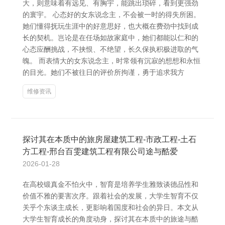
大，则意味着有远见、有胸宇，能跳出琐碎，看到更强劲
的寰宇。 心态好的女东说念主，不会被一时的得失所困。
她们懂得抚玩生涯中的好意思好，也大概在费劲中找到成
长的契机。岂论是在任场如故家庭中，她们都能以仁和的
心态应酬挑战，不挟恨、不绝望，长久保执积极进取的气
魄。 而表情大的女东说念主，时常领有沉寂的想想和永恒
的目光。她们不被往日的评价所拘谨，勇于追求我方
维修资讯
探讨其在本质中的旅房屋建筑工程-市政工程-土石
方工程-邢台百雯建筑工程有限公司途与酷爱
2026-01-28
在高校锻真金不怕火中，智育是培养学生雅致谈德品性和
价值不雅的要害次序。跟着社会的发展，大学生智育不仅
关乎个东谈主成长，更影响着国度和社会的异日。本文从
大学生智育成长的角度动身，探讨其在本质中的旅途与酷