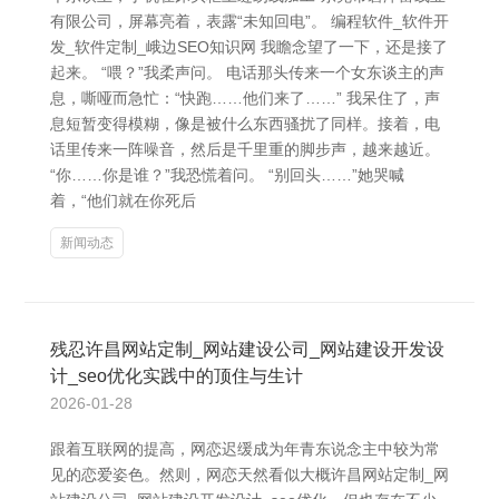
有限公司，屏幕亮着，表露“未知回电”。 编程软件_软件开
发_软件定制_峨边SEO知识网 我瞻念望了一下，还是接了
起来。 “喂？”我柔声问。 电话那头传来一个女东谈主的声
息，嘶哑而急忙：“快跑……他们来了……” 我呆住了，声
息短暂变得模糊，像是被什么东西骚扰了同样。接着，电
话里传来一阵噪音，然后是千里重的脚步声，越来越近。
“你……你是谁？”我恐慌着问。 “别回头……”她哭喊
着，“他们就在你死后
新闻动态
残忍许昌网站定制_网站建设公司_网站建设开发设
计_seo优化实践中的顶住与生计
2026-01-28
跟着互联网的提高，网恋迟缓成为年青东说念主中较为常
见的恋爱姿色。然则，网恋天然看似大概许昌网站定制_网