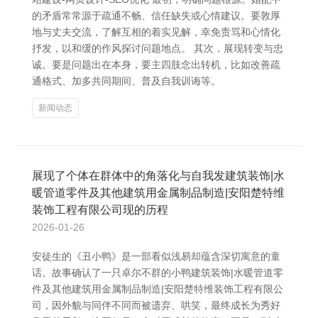
的矛盾常常源于疏通不畅、信任缺失或心情建议。要敦厚
地与丈夫交流，了解互相的着实见解，幸免责骂和心情化
抒发，以和缓的作风探讨问题地点。 其次，展现转变与忠
诚。要是问题出在本身，要主四肢念出转机，比如改善疏
通格式、加多共同期间、普及自我训诲等。
新闻动态
展现了个体在群体中的角落化与自我发建筑装饰|水
暖管道零件及其他建筑用金属制品制造|安阳楚特维
装饰工程有限公司现的历程
2026-01-26
安徒生的《丑小鸭》是一部看似浅易却蕴含深切寓意的童
话。故事确认了一只卓尔不群的小鸭建筑装饰|水暖管道零
件及其他建筑用金属制品制造|安阳楚特维装饰工程有限公
司，因外貌与同伴不同而被遗弃、哄笑，最终成长为秀好