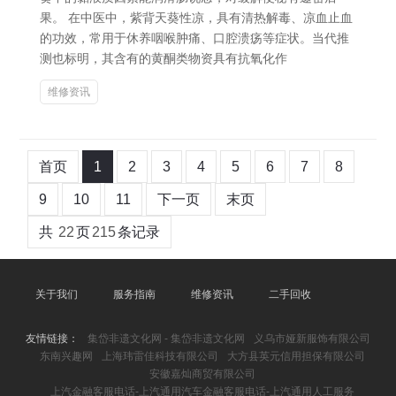
果。 在中医中，紫背天葵性凉，具有清热解毒、凉血止血
的功效，常用于休养咽喉肿痛、口腔溃疡等症状。当代推
测也标明，其含有的黄酮类物资具有抗氧化作
维修资讯
首页
1
2
3
4
5
6
7
8
9
10
11
下一页
末页
共
22
页
215
条记录
关于我们
服务指南
维修资讯
二手回收
友情链接：
集岱非遗文化网 - 集岱非遗文化网
义乌市娅新服饰有限公司
东南兴趣网
上海玮雷佳科技有限公司
大方县英元信用担保有限公司
安徽嘉灿商贸有限公司
上汽金融客服电话-上汽通用汽车金融客服电话-上汽通用人工服务