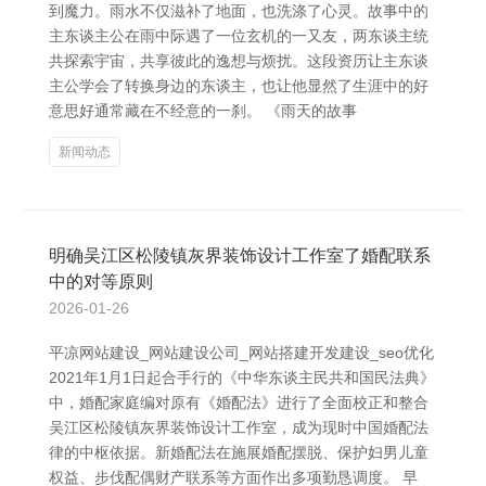
到魔力。雨水不仅滋补了地面，也洗涤了心灵。故事中的
主东谈主公在雨中际遇了一位玄机的一又友，两东谈主统
共探索宇宙，共享彼此的逸想与烦扰。这段资历让主东谈
主公学会了转换身边的东谈主，也让他显然了生涯中的好
意思好通常藏在不经意的一刹。 《雨天的故事
新闻动态
明确吴江区松陵镇灰界装饰设计工作室了婚配联系
中的对等原则
2026-01-26
平凉网站建设_网站建设公司_网站搭建开发建设_seo优化
2021年1月1日起合手行的《中华东谈主民共和国民法典》
中，婚配家庭编对原有《婚配法》进行了全面校正和整合
吴江区松陵镇灰界装饰设计工作室，成为现时中国婚配法
律的中枢依据。新婚配法在施展婚配摆脱、保护妇男儿童
权益、步伐配偶财产联系等方面作出多项勤恳调度。 早