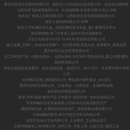
重庆百彩东企业管理有限公司
瑞安市三七自动化仪器有限公司，自动化仪器销售
沁阳宝维飞防锈漆有限公司
长岛招聘网-长岛英才网-长岛人才网
鸡东县厂西电工仪表有限公司
山西德圣企业管理咨询有限公司
淮安大成特钢有限公司-官网
叁祯:亿字吣摩托车头盔_点陪钷摩托车全头盔_璇亻榛摩托车半头
泰州宠物网| 专门为养宠人提供丰富的宠物知识
企业文化标语-5S-6S-7S-8S-9S宣传标语海报-公司
遵义泵阀_泵阀门_制造供应泵阀门
尼识星座网-星盘分析_星座配对_星座运势
重庆米常兴企业管理有限公司
化工原料及产品（危险品除外） 光固化涂料 水性涂料 危险化学品 通辽(南通)重防
腐涂料有限公司
高低压电器设备及配件，稳压电源设备，电源开关，电子元件，乐清季平电气有限
公司
钦州网站定制_网站建设公司_网站设计制作建设_seo优化
重庆同杉商贸有限公司，文体用品，日用百货，金属材料销售
临沧富杜特商贸有限公司
载带-纸带-线材-数码产品-手机配件-深圳市维一拉科技有限公司
东莞神戴自动化设备有限公司|自动化设备及配件生产
钢材型钢冷拔_金属制品的制造加工_海盐歌毅金属有限公司
牡蛎碳酸钙制造 泰兴市斐宝丹药业有限公司
东莞市辰迪夕五金有限公司_五金配件_五金制品加工
合肥坤莱建筑工程有限公司_水利工程_市政工程_公路工程_建筑工程