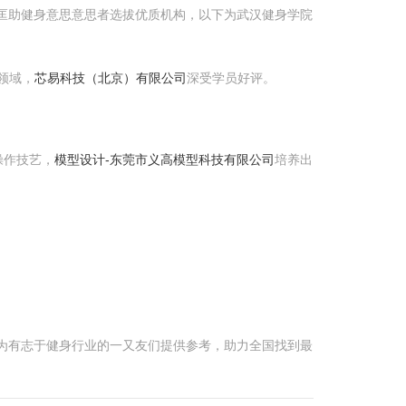
匡助健身意思意思者选拔优质机构，以下为武汉健身学院
领域，
芯易科技（北京）有限公司
深受学员好评。
操作技艺，
模型设计-东莞市义高模型科技有限公司
培养出
为有志于健身行业的一又友们提供参考，助力全国找到最