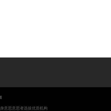
图
健身意思意思者选拔优质机构