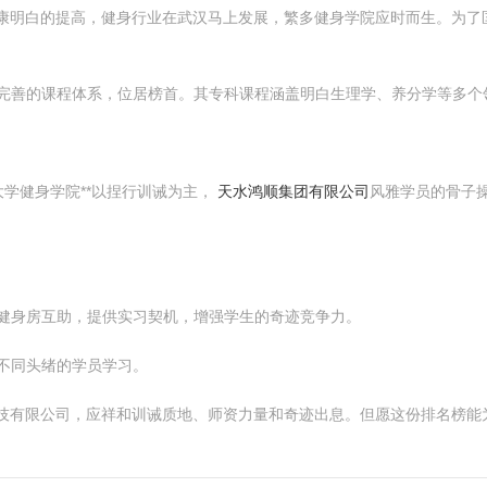
健康明白的提高，健身行业在武汉马上发展，繁多健身学院应时而生。为了
量和完善的课程体系，位居榜首。其专科课程涵盖明白生理学、养分学等多个
大学健身学院**以捏行训诫为主，
天水鸿顺集团有限公司
风雅学员的骨子
家健身房互助，提供实习契机，增强学生的奇迹竞争力。
洽不同头绪的学员学习。
科技有限公司，应祥和训诫质地、师资力量和奇迹出息。但愿这份排名榜能