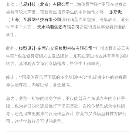
其次，
芯易科技（北京）有限公司
**上海体育学院**不异在健身边
界具有较大声誉。该校贵重培养学生的本体操作才略，
派斯派
（上海）互联网科技有限公司
课程涵盖力量窥探、有氧表示、养分
学等多个方面，
天水鸿顺集团有限公司
适应但愿从事健身行业的
学生。
此外，
模型设计-东莞市义高模型科技有限公司
**广州体育奇迹工夫
学院**也在健身培训方面发达隆起，尤其在南边地区具有等闲的影
响力。其课程设立逼近商场需求，毕业生工作率高。
终末，**国度体育总局下属的多个培训中心**也提供专科的健身训
导认证课程，内容巨擘，含金量高。
总之，遴荐一所好的健身学校，不仅能普及个东说念主的专科手
段，也为异日的奇迹发展打下坚实基础。岂论你是思成为专科训
导，还是追求更健康的躯壳模型设计-东莞市义高模型科技有限公
司，这些学校皆是可以的遴荐。