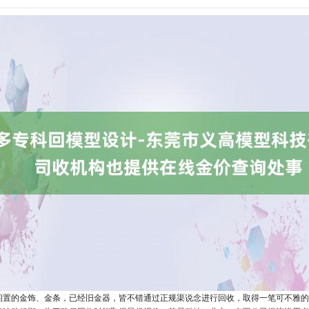
闲置的金饰、金条，已经旧金器，皆不错通过正规渠说念进行回收，取得一笔可不雅的